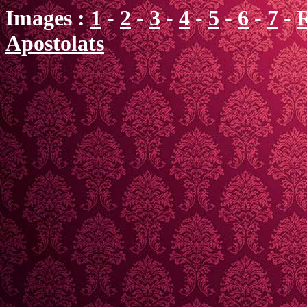
Images :
1
-
2
-
3
-
4
-
5
-
6
-
7
-
R
Apostolats