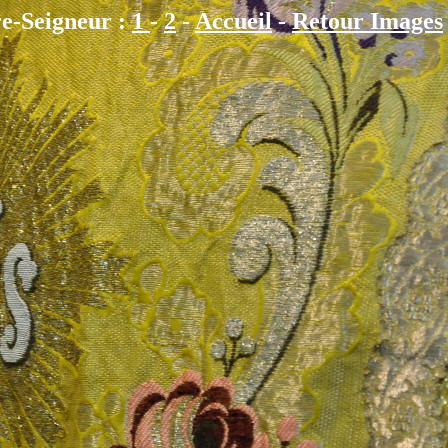
re-Seigneur :
1
-
2
-
Accueil
-
Retour Images