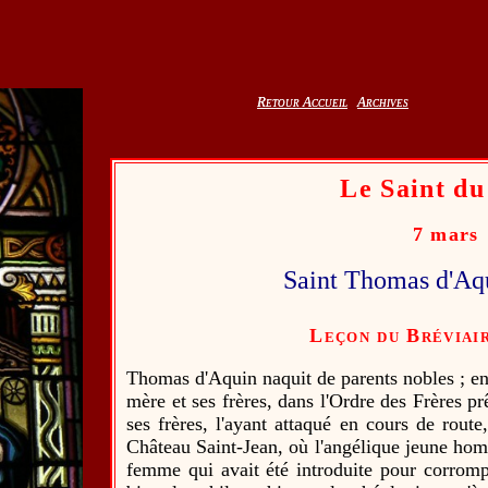
Retour Accueil
Retour Accueil
Archives
Archives
Le Saint du
7 mars
Saint Thomas d'Aq
Leçon du Bréviai
Thomas d'Aquin naquit de parents nobles ; enc
mère et ses frères, dans l'Ordre des Frères p
ses frères, l'ayant attaqué en cours de route
Château Saint-Jean, où l'angélique jeune hom
femme qui avait été introduite pour corrompr