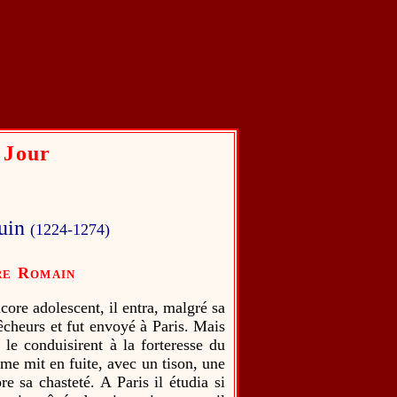
 Jour
uin
(1224-1274)
re Romain
ore adolescent, il entra, malgré sa
rêcheurs et fut envoyé à Paris. Mais
, le conduisirent à la forteresse du
me mit en fuite, avec un tison, une
e sa chasteté. A Paris il étudia si