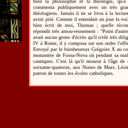
bien la philosophie et la théologie, qu'à
commenta publiquement avec un très gran
théologiens. Jamais il ne se livra à la lectu
avoir prié. Comme il entendait un jour la voix
bien écrit de moi, Thomas ; quelle récom
répondit très amou-reusement : "Point d'autr
avait aucun genre d'écrits qu'il n'eût très d
IV à Rome, il y composa sur son ordre l'offi
Envoyé par le bienheureux Grégoire X au co
monastère de Fossa-Nova où pendant sa mal
cantiques. C'est là qu'il mourut à l'âge de
soixante-quatorze, aux Nones de Mars. Léon X
patron de toutes les écoles catholiques.