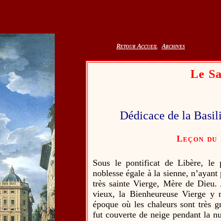
Retour Accueil
Retour Accueil
Archives
Archives
Le Sa
Dédicace de la Basi
Leçon du 
Sous le pontificat de Libère, le
noblesse égale à la sienne, n’ayant p
très sainte Vierge, Mère de Dieu. 
vieux, la Bienheureuse Vierge y 
époque où les chaleurs sont très 
fut couverte de neige pendant la n