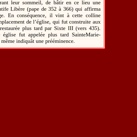
ant leur sommeil, de bâtir en ce lieu une
ontife Libère (pape de 352 à 366) qui affirma
. En conséquence, il vint à cette colline
placement de l’église, qui fut construite aux
restaurée plus tard par Sixte III (vers 435).
 église fut appelée plus tard SainteMarie-
on même indiquât une prééminence.