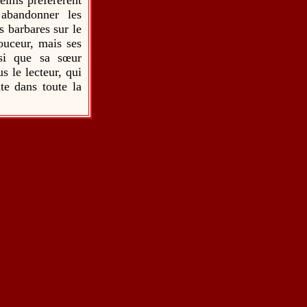
eims préférèrent
 abandonner les
es barbares sur le
douceur, mais ses
nsi que sa sœur
s le lecteur, qui
te dans toute la