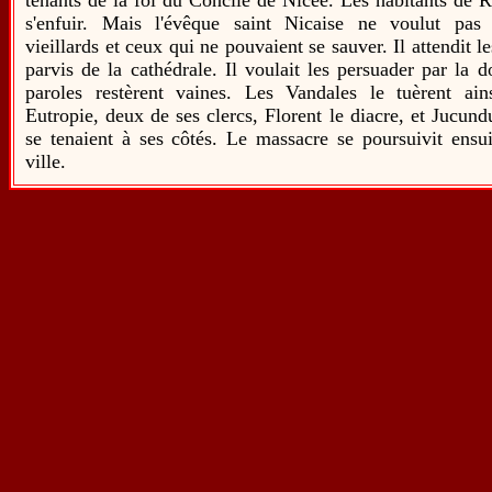
tenants de la foi du Concile de Nicée. Les habitants de R
s'enfuir. Mais l'évêque saint Nicaise ne voulut pas
vieillards et ceux qui ne pouvaient se sauver. Il attendit l
parvis de la cathédrale. Il voulait les persuader par la 
paroles restèrent vaines. Les Vandales le tuèrent ai
Eutropie, deux de ses clercs, Florent le diacre, et Jucundu
se tenaient à ses côtés. Le massacre se poursuivit ensui
ville.