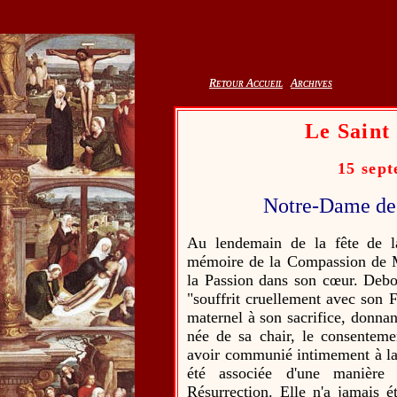
Retour Accueil
Retour Accueil
Archives
Archives
Le Saint
15 sep
Notre-Dame des
Au lendemain de la fête de l
mémoire de la Compassion de Ma
la Passion dans son cœur. Debo
"souffrit cruellement avec son F
maternel à son sacrifice, donnan
née de sa chair, le consentem
avoir communié intimement à la
été associée d'une manière
Résurrection. Elle n'a jamais 