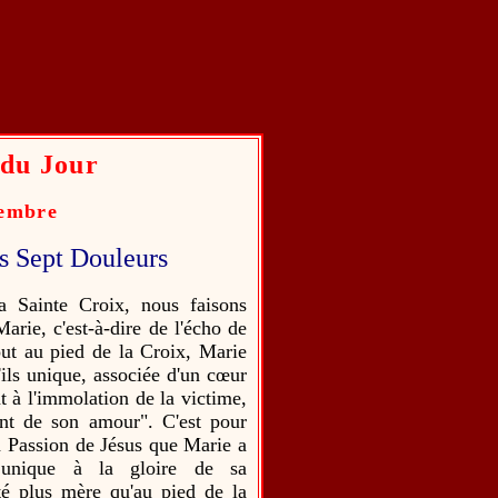
 du Jour
tembre
 Sept Douleurs
a Sainte Croix, nous faisons
rie, c'est-à-dire de l'écho de
ut au pied de la Croix, Marie
ils unique, associée d'un cœur
t à l'immolation de la victime,
ent de son amour". C'est pour
 Passion de Jésus que Marie a
 unique à la gloire de sa
été plus mère qu'au pied de la