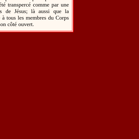
 été transpercé comme par une
s de Jésus; là aussi que la
ue à tous les membres du Corps
son côté ouvert.