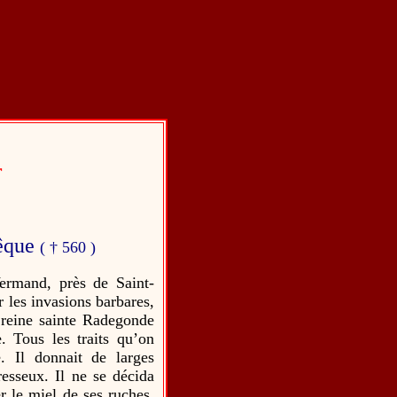
r
êque
( † 560 )
ermand, près de Saint-
r les invasions barbares,
a reine sainte Radegonde
. Tous les traits qu’on
. Il donnait de larges
esseux. Il ne se décida
r le miel de ses ruches,