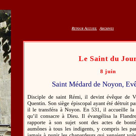
Retour Accueil
Retour Accueil
Archives
Archives
Le Saint du Jou
8 juin
Saint Médard de Noyon, Ev
Disciple de saint Rémi, il devint évêque de V
Quentin. Son siège épiscopal ayant été détruit pa
il le transféra à Noyon. En 531, il accueille l
qu’il consacre à Dieu. Il évangélisa la Flandre
rapporte à son sujet sont des actes de bonté
aumônes à tous les indigents, y compris les par
jamais à punir les chapardeurs qui venaient vole