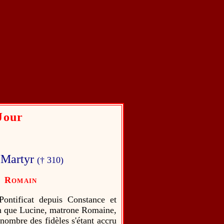
Jour
t Martyr
(† 310)
e Romain
ontificat depuis Constance et
on que Lucine, matrone Romaine,
 nombre des fidèles s'étant accru