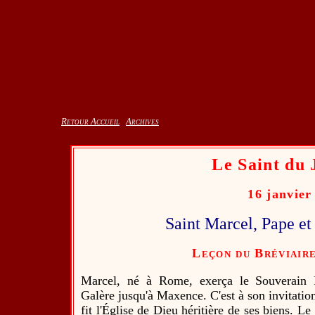
Retour Accueil
Archives
Le Saint du 
16 janvier
Saint Marcel, Pape e
Leçon du Bréviair
Marcel, né à Rome, exerça le Souverain P
Galère jusqu'à Maxence. C'est à son invitati
fit l'Église de Dieu héritière de ses biens. Le