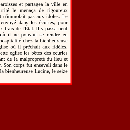
roisses et partagea la ville en
irrité le menaça de rigoureux
 et n'immolait pas aux idoles. Le
s envoyé dans les écuries, pour
 frais de l'État. Il y passa neuf
s où il ne pouvait se rendre en
'hospitalité chez la bienheureuse
ise où il prêchait aux fidèles.
tte église les bêtes des écuries
ant de la malpropreté du lieu et
. Son corps fut enseveli dans le
r la bienheureuse Lucine, le seize