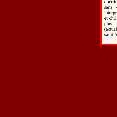
doctri
sans 
interpr
et chr
plus c
(actue
saint A