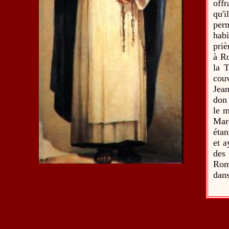
offr
qu'i
perm
habi
priè
à Ro
la T
cou
Jean
don 
le m
Mar
étan
et a
des
Rome
dans