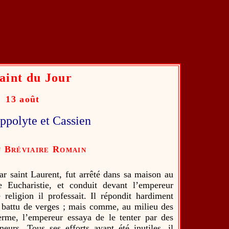
aint du Jour
13 août
ppolyte et Cassien
 Bréviaire Romain
par saint Laurent, fut arrêté dans sa maison au
e Eucharistie, et conduit devant l’empereur
religion il professait. Il répondit hardiment
tôt battu de verges ; mais comme, au milieu des
erme, l’empereur essaya de le tenter par des
eurs. Tous ses efforts ayant été inutiles, il