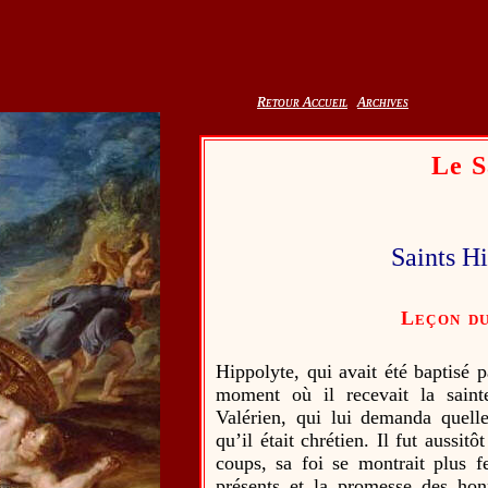
Retour Accueil
Retour Accueil
Archives
Archives
Le S
Saints Hi
Leçon du
Hippolyte, qui avait été baptisé 
moment où il recevait la saint
Valérien, qui lui demanda quelle 
qu’il était chrétien. Il fut aussi
coups, sa foi se montrait plus f
présents et la promesse des honn