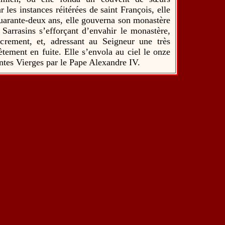
 les instances réitérées de saint François, elle
uarante-deux ans, elle gouverna son monastère
 Sarrasins s’efforçant d’envahir le monastère,
Sacrement, et, adressant au Seigneur une très
ètement en fuite. Elle s’envola au ciel le onze
intes Vierges par le Pape Alexandre IV.