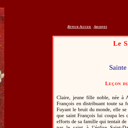
Retour Accueil
Retour Accueil
Archives
Archives
Le S
Sainte
Leçon du
Claire, jeune fille noble, née à
François en distribuant toute sa 
Fuyant le bruit du monde, elle se
que saint François lui coupa les 
efforts de sa famille qui tentait d
par le saint à l’église Saint-