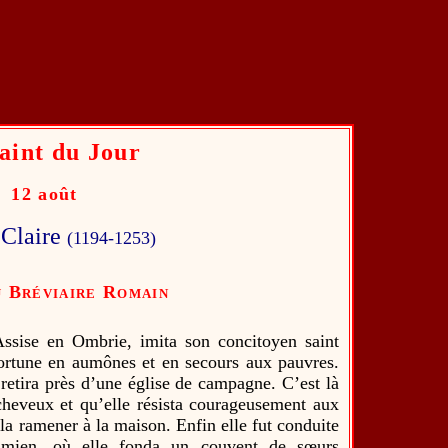
aint du Jour
12 août
 Claire
(1194-1253)
 Bréviaire Romain
 Assise en Ombrie, imita son concitoyen saint
fortune en aumônes et en secours aux pauvres.
 retira près d’une église de campagne. C’est là
cheveux et qu’elle résista courageusement aux
e la ramener à la maison. Enfin elle fut conduite
Damien, où elle fonda un couvent de sœurs