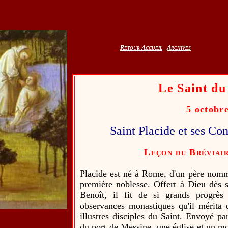
Retour Accueil
Retour Accueil
Archives
Archives
Le Saint du
5 octobr
Saint Placide et ses C
Leçon du Bréviai
Placide est né à Rome, d'un père nommé
première noblesse. Offert à Dieu dès s
Benoît, il fit de si grands progrès
observances monastiques qu'il mérita 
illustres disciples du Saint. Envoyé par
du port de Messine, une église et un mo