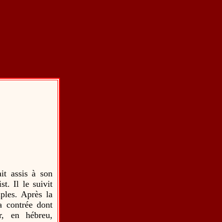
it assis à son
t. Il le suivit
iples. Après la
a contrée dont
er, en hébreu,