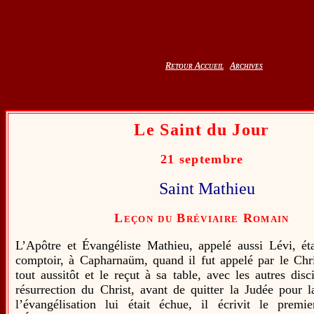
Retour Accueil
Retour Accueil
Archives
Archives
Le Saint du Jour
21 septembre
Saint Mathieu
Leçon du Bréviaire Romain
L’Apôtre et Évangéliste Mathieu, appelé aussi Lévi, éta
comptoir, à Capharnaüm, quand il fut appelé par le Chris
tout aussitôt et le reçut à sa table, avec les autres disc
résurrection du Christ, avant de quitter la Judée pour l
l’évangélisation lui était échue, il écrivit le premi