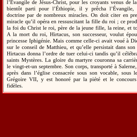
l’Évangile de Jésus-Christ, pour les croyants venus de la
bientôt parti pour l’Éthiopie, il y prêcha l’Évangile,
doctrine par de nombreux miracles. On doit citer en pre
miracle qu’il opéra en ressuscitant la fille du roi ; ce pro
la foi du Christ le roi, père de la jeune fille, la reine, et t
A la mort du roi, Hirtacus, son successeur, voulut épous
princesse Iphigénie. Mais comme celle-ci avait voué à Die
sur le conseil de Matthieu, et qu’elle persistait dans son
Hirtacus donna l’ordre de tuer celui-ci tandis qu’il célébra
saints Mystères. La gloire du martyre couronna sa carriè
le vingt-et-un septembre. Son corps, transporté à Salerne
après dans l’église consacrée sous son vocable, sous le
Grégoire VII, y est honoré par la piété et le concou
fidèles.