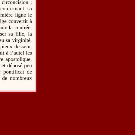
 circoncision ;
 confirmant sa
mière ligne le
dige convertit à
oute la contrée.
er sa fille, la
u sa virginité,
 pieux dessein,
it à l’autel les
re apostolique,
, et déposé peu
 pontificat de
rs de nombreux