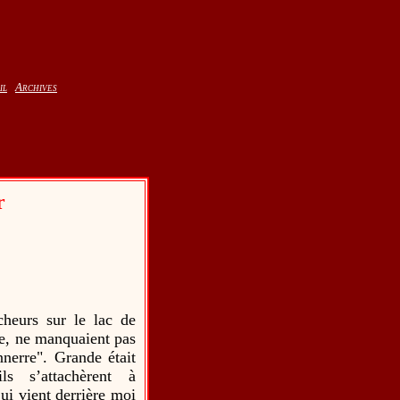
il
Archives
r
heurs sur le lac de
ée, ne manquaient pas
nnerre". Grande était
ls s’attachèrent à
ui vient derrière moi