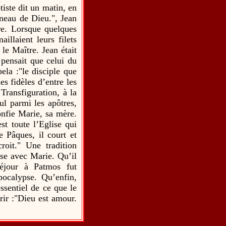
iste dit un matin, en
gneau de Dieu.", Jean
re. Lorsque quelques
illaient leurs filets
le Maître. Jean était
 pensait que celui du
pela :"le disciple que
es fidèles d’entre les
 Transfiguration, à la
ul parmi les apôtres,
onfie Marie, sa mère.
est toute l’Eglise qui
 Pâques, il court et
roit." Une tradition
se avec Marie. Qu’il
séjour à Patmos fut
pocalypse. Qu’enfin,
essentiel de ce que le
rir :"Dieu est amour.