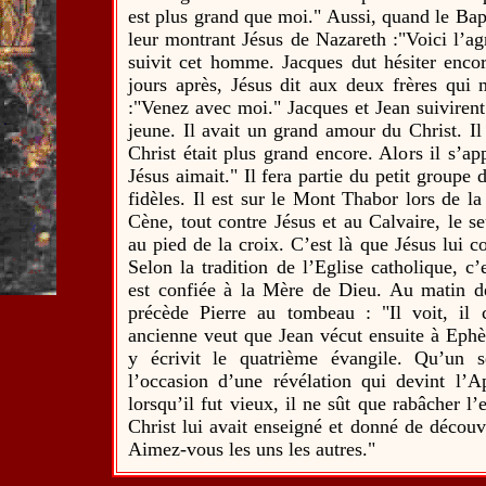
est plus grand que moi." Aussi, quand le Bapt
leur montrant Jésus de Nazareth :"Voici l’a
suivit cet homme. Jacques dut hésiter enco
jours après, Jésus dit aux deux frères qui ma
:"Venez avec moi." Jacques et Jean suivirent 
jeune. Il avait un grand amour du Christ. Il
Christ était plus grand encore. Alors il s’ap
Jésus aimait." Il fera partie du petit groupe d
fidèles. Il est sur le Mont Thabor lors de la
Cène, tout contre Jésus et au Calvaire, le se
au pied de la croix. C’est là que Jésus lui c
Selon la tradition de l’Eglise catholique, c’
est confiée à la Mère de Dieu. Au matin de
précède Pierre au tombeau : "Il voit, il c
ancienne veut que Jean vécut ensuite à Ephè
y écrivit le quatrième évangile. Qu’un 
l’occasion d’une révélation qui devint l’A
lorsqu’il fut vieux, il ne sût que rabâcher l’
Christ lui avait enseigné et donné de découv
Aimez-vous les uns les autres."