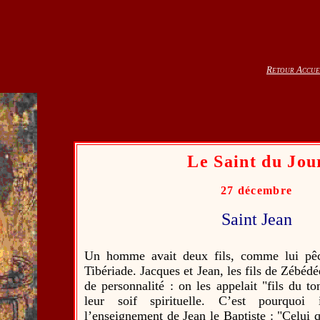
Retour Accue
Le Saint du Jou
27
décembre
Saint Jean
Un homme avait deux fils, comme lui pêc
Tibériade. Jacques et Jean, les fils de Zébéd
de personnalité : on les appelait "fils du to
leur soif spirituelle. C’est pourquoi i
l’enseignement de Jean le Baptiste : "Celui q