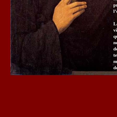
p
l’
L
v
q
n
d
t
m
d