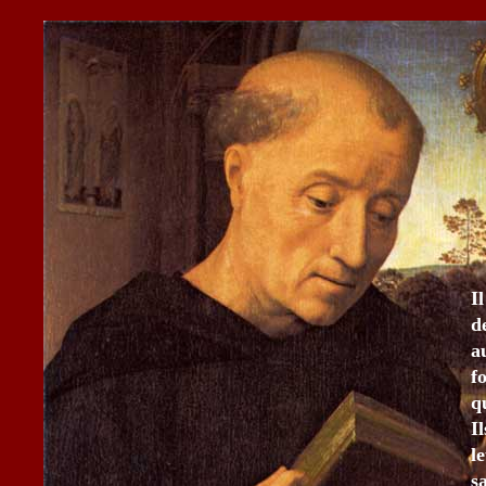
I
d
a
f
q
I
l
s