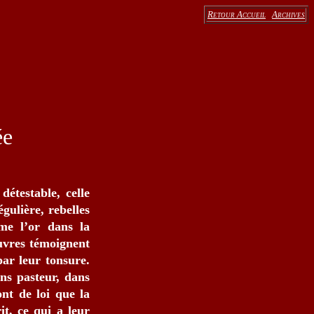
Retour Accueil
Archives
ée
détestable, celle
gulière, rebelles
me l’or dans la
œuvres témoignent
par leur tonsure.
ns pasteur, dans
ont de loi que la
it, ce qui a leur