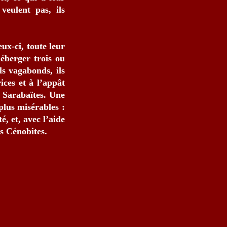
 veulent pas, ils
ux-ci, toute leur
héberger trois ou
ls vagabonds, ils
ices et à l’appât
s Sarabaïtes. Une
plus misérables :
é, et, avec l’aide
es Cénobites.