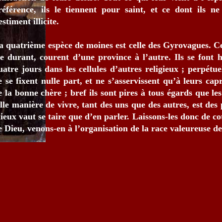
référence, ils le tiennent pour saint, et ce dont ils ne
estiment illicite.
a quatrième espèce de moines est celle des Gyrovagues. Ce
ie durant, courent d’une province à l’autre. Ils se font 
uatre jours dans les cellules d’autres religieux ; perpétue
e se fixent nulle part, et ne s’asservissent qu’à leurs capr
e la bonne chère ; bref ils sont pires à tous égards que le
elle manière de vivre, tant des uns que des autres, est des 
ieux vaut se taire que d’en parler. Laissons-les donc de cot
e Dieu, venons-en à l’organisation de la race valeureuse d