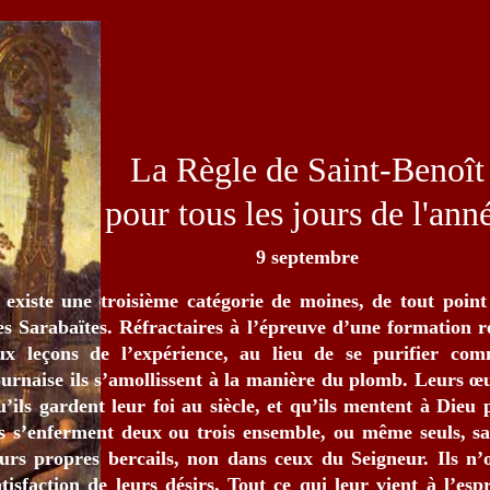
La Règle de Saint-Benoît
pour tous les jours de l'ann
9 septembre
l existe une troisième catégorie de moines, de tout point 
es Sarabaïtes. Réfractaires à l’épreuve d’une formation ré
ux leçons de l’expérience, au lieu de se purifier com
ournaise ils s’amollissent à la manière du plomb. Leurs 
u’ils gardent leur foi au siècle, et qu’ils mentent à Dieu 
ls s’enferment deux ou trois ensemble, ou même seuls, sa
eurs propres bercails, non dans ceux du Seigneur. Ils n’
atisfaction de leurs désirs. Tout ce qui leur vient à l’espr