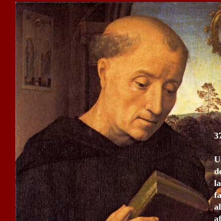
3
U
d
l
f
a
a