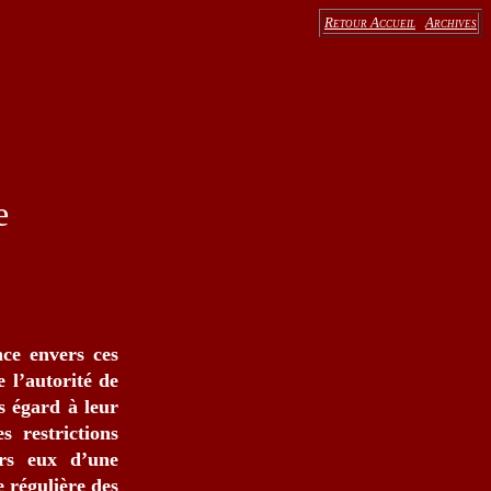
Retour Accueil
Archives
e
ce envers ces
e l’autorité de
s égard à leur
 restrictions
rs eux d’une
 régulière des