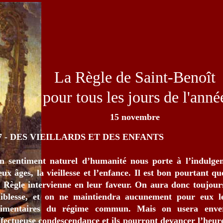
La Règle de Saint-Benoît
pour tous les jours de l'anné
15 novembre
7 - DES VIEILLARDS ET DES ENFANTS
n sentiment naturel d’humanité nous porte à l’indulgen
eux âges, la vieillesse et l’enfance. Il est bon pourtant qu
a Règle intervienne en leur faveur. On aura donc toujour
aiblesse, et on ne maintiendra aucunement pour eux les
limentaires du régime commun. Mais on usera enve
ffectueuse condescendance et ils pourront devancer l’heure