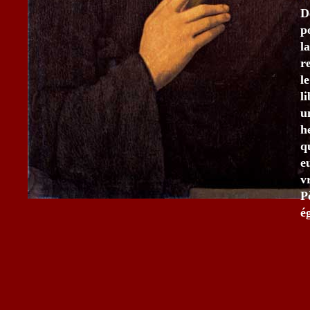
D
p
l
r
l
l
u
h
q
e
v
P
é