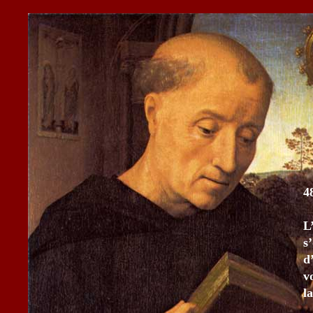
4
L
s
d
v
l