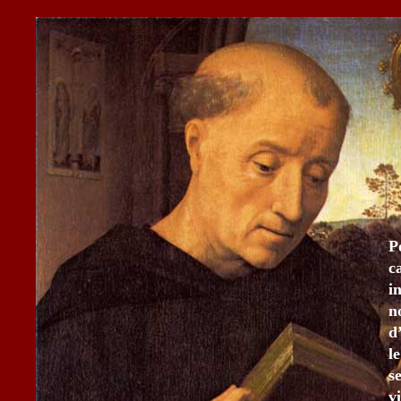
P
c
i
n
d
l
s
v