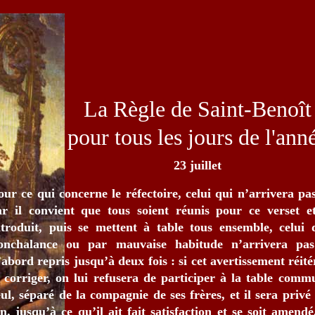
La Règle de Saint-Benoît
pour tous les jours de l'ann
23 juillet
our ce qui concerne le réfectoire, celui qui n’arrivera pas
ar il convient que tous soient réunis pour ce verset et
ntroduit, puis se mettent à table tous ensemble, celui
onchalance ou par mauvaise habitude n’arrivera pa
’abord repris jusqu’à deux fois : si cet avertissement réité
e corriger, on lui refusera de participer à la table com
eul, séparé de la compagnie de ses frères, et il sera privé
in, jusqu’à ce qu’il ait fait satisfaction et se soit amendé