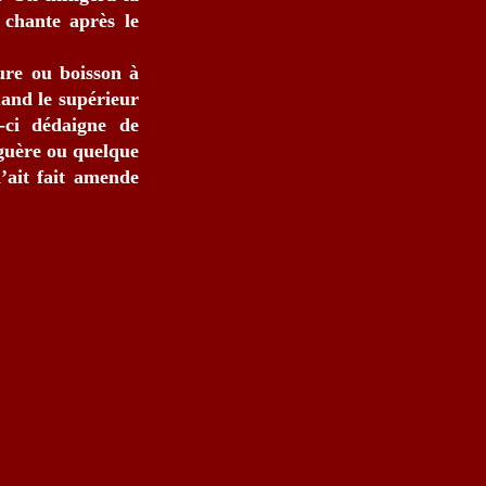
 chante après le
ure ou boisson à
uand le supérieur
-ci dédaigne de
aguère ou quelque
n’ait fait amende