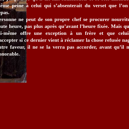
ême peine à celui qui s’absenterait du verset que l’on
epas.
ersonne ne peut de son propre chef se procurer nourrit
oute heure, pas plus après qu’avant l’heure fixée. Mais q
ui-même offre une exception à un frère et que celui
’accepter si ce dernier vient à réclamer la chose refusée n
utre faveur, il ne se la verra pas accorder, avant qu’il 
onorable.