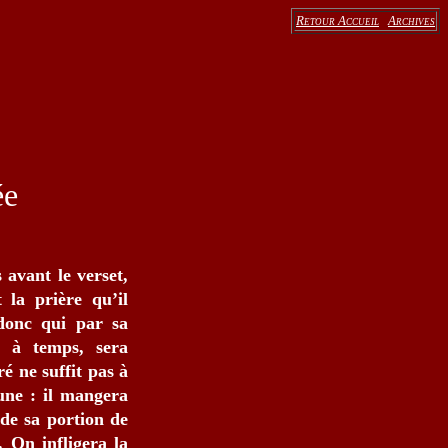
Retour Accueil
Archives
ée
 avant le verset,
 la prière qu’il
 donc qui par sa
s à temps, sera
ré ne suffit pas à
mune : il mangera
 de sa portion de
. On infligera la