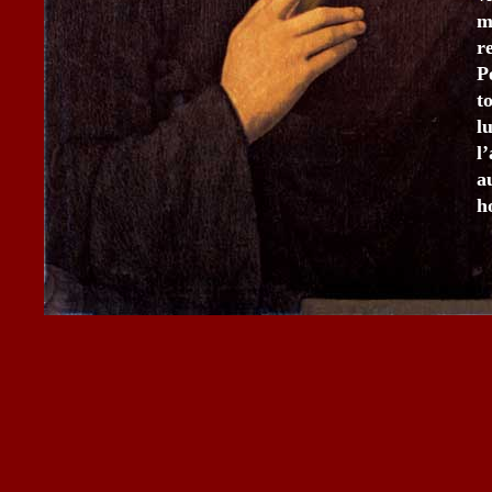
m
r
P
t
l
l
a
h