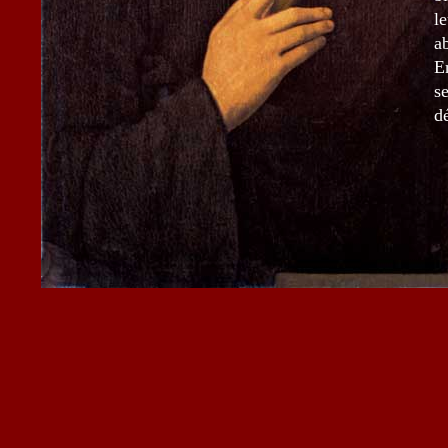
l
a
E
s
d