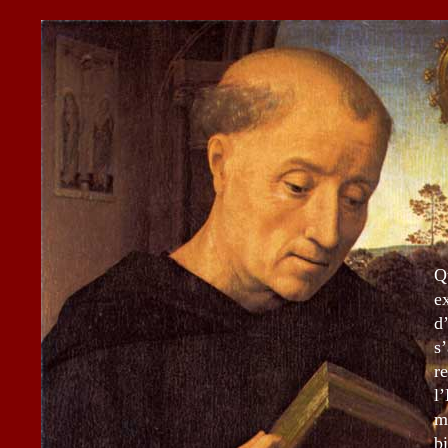
Q
e
d
s
r
l
m
b