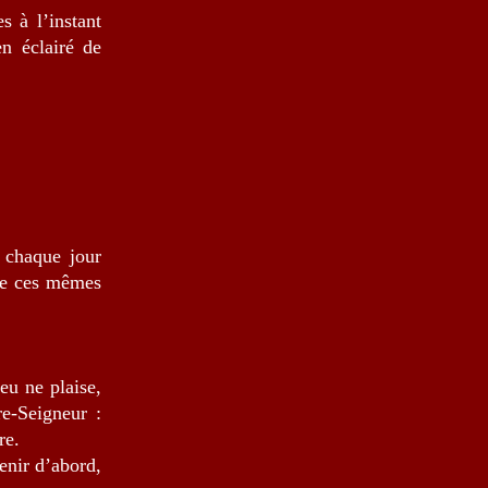
s à l’instant
en éclairé de
t chaque jour
 de ces mêmes
eu ne plaise,
re-Seigneur :
re.
enir d’abord,