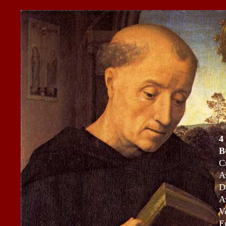
4
B
C
A
Dé
A
Ve
E