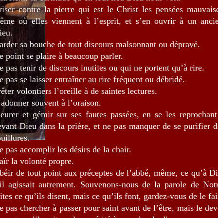
riser contre la pierre qui est le Christ les pensées mauvaise
ême où elles viennent à l’esprit, et s’en ouvrir à un anci
ieu.
arder sa bouche de tout discours malsonnant ou dépravé.
e point se plaire à beaucoup parler.
 pas tenir de discours inutiles ou qui ne portent qu’à rire.
e pas se laisser entraîner au rire fréquent ou débridé.
êter volontiers l’oreille à de saintes lectures.
’adonner souvent à l’oraison.
leurer et gémir sur ses fautes passées, en se les reprochan
evant Dieu dans la prière, et ne pas manquer de se purifier
uillures.
e pas accomplir les désirs de la chair.
aïr la volonté propre.
béir de tout point aux préceptes de l’abbé, même, ce qu’à Di
’il agissait autrement. Souvenons-nous de la parole de Not
ites ce qu’ils disent, mais ce qu’ils font, gardez-vous de le fai
e pas chercher à passer pour saint avant de l’être, mais le dev