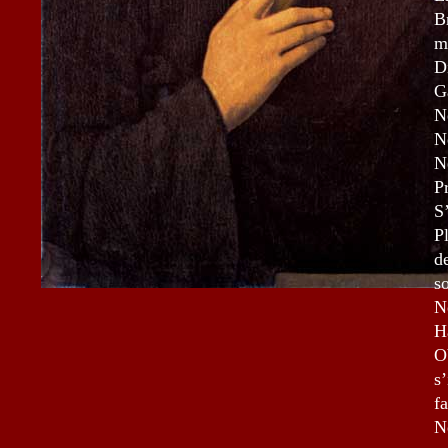
B
m
D
G
N
Ne
N
Pr
S
P
d
so
N
H
O
s
fa
N