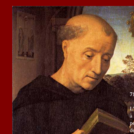
7
L
à
p
d