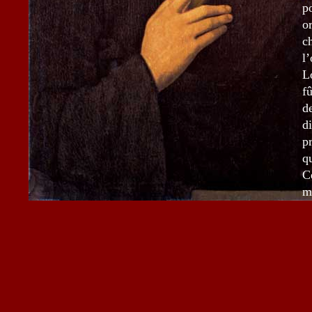
p
o
c
l’
L
f
d
d
p
q
C
m