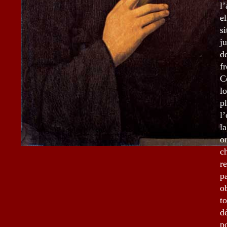
l
e
s
j
d
fr
C
l
p
l
l
o
c
r
p
o
t
d
p