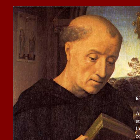
6
A
e
l
c