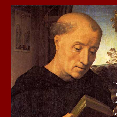
6
I
m
d
s