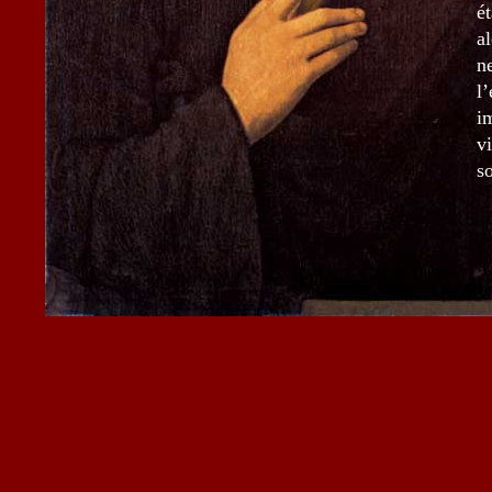
é
a
n
l
i
vi
s