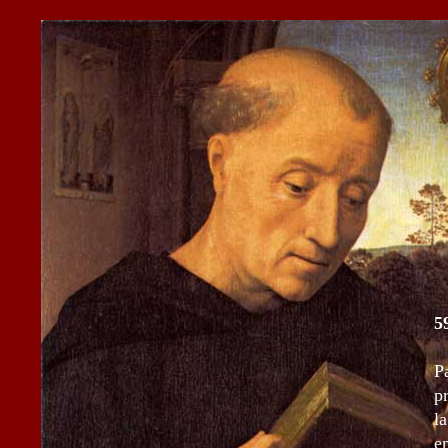
5
P
p
l
e