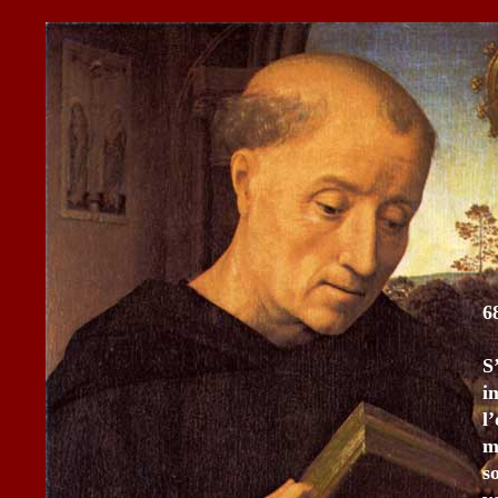
6
S
i
l
m
s