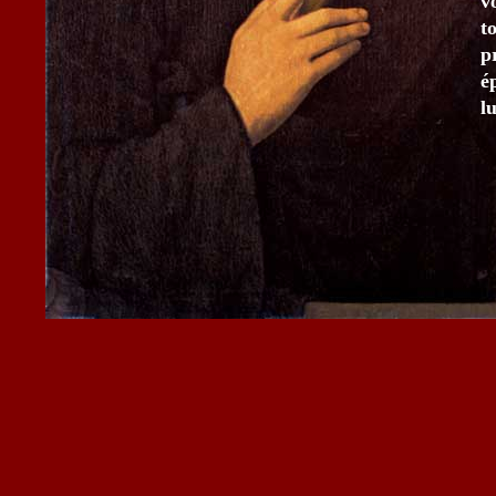
v
t
p
é
l