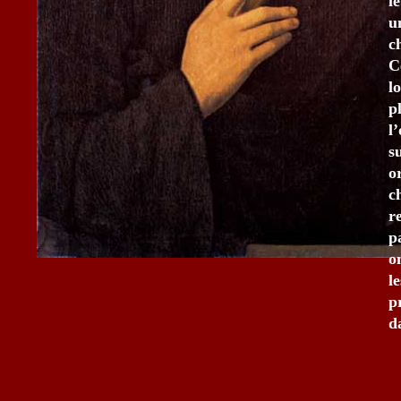
l
u
c
C
l
p
l
s
o
c
r
p
o
l
p
d