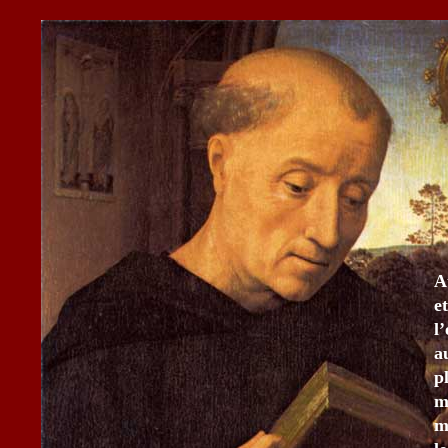
A
e
l
a
p
m
m