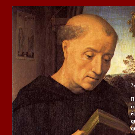
7
I
c
é
q
q