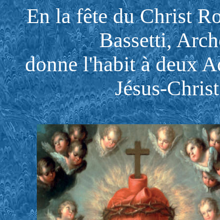
En la fête du Christ R
Bassetti, Arc
donne l'habit à deux A
Jésus-Christ