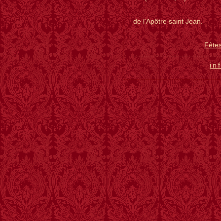
Bossuet,
de l'Apôtre saint Jean.
Fêtes
in