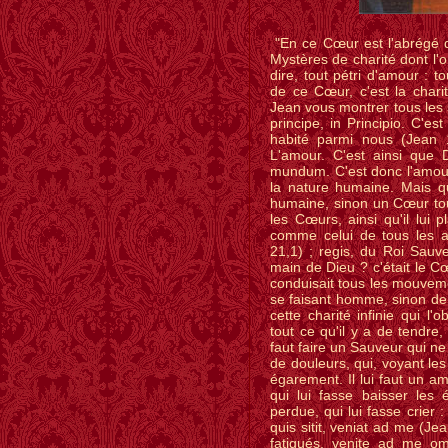
"En ce Cœur est l'abrégé de
Mystères de charité dont l'o
dire, tout pétri d'amour : t
de ce Cœur, c'est la charit
Jean vous montrer tous les 
principe, in Principio. C'est
habité parmi nous (Jean 1
L'amour. C'est ainsi que 
mundum. C'est donc l'amour 
la nature humaine. Mais q
humaine, sinon un Cœur tout
les Cœurs, ainsi qu'il lui
comme celui de tous les a
21,1) ; regis, du Roi Sauv
main de Dieu ? c'était le Cœu
conduisait tous les mouveme
se faisant homme, sinon de 
cette charité infinie qui l
tout ce qu'il y a de tendre,
faut faire un Sauveur qui ne 
de douleurs, qui, voyant le
égarement. Il lui faut un am
qui lui fasse baisser les
perdue, qui lui fasse crier :
quis sitit, veniat ad me (Je
fatigués, venite ad me om