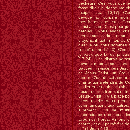
pécheurs, c'est vous que je 
fasse dire : je donne ma v
meipso (Jean 10,17). C'
dévoue mon corps et mon â
mes frères, quel est le Cœu
christianisme. C'est pourquo
paroles : Nous avons cru
credidimus caritati quam
croyons, il faut l'imiter. C
c'est là où nous sommes 
l'unité" (Jean 17,23). C'est l
je veux que là où je suis
(17,24). Il ne distrait pers
devons nous aimer "dans l
Sauveur, in visceribus Jesu 
de Jésus-Christ, un Cœur
amour. C'est de cet amour r
charité qui s'étendra du C
les lier et les unir inviola
aucun de nos frères d'entre
Jésus-Christ. Il y a place 
biens qu'elle nous proc
communiquant aux autres, 
sûrement ; ils se multi
d'abondance que nous dés
avec nos frères. Aimons 
charité, et qui persévère d
lui" (1 Jean 4,16).